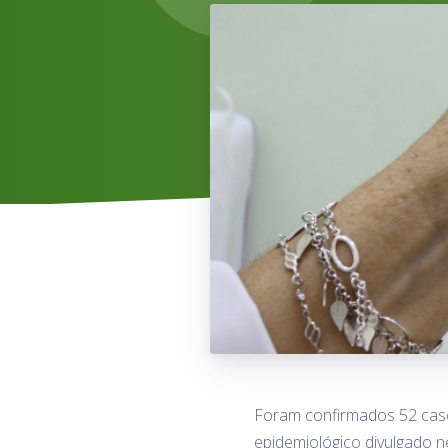
Foram confirmados 52 caso
epidemiológico divulgado n