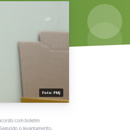
Foto: PMJ
acordo com boletim
. Segundo o levantamento,