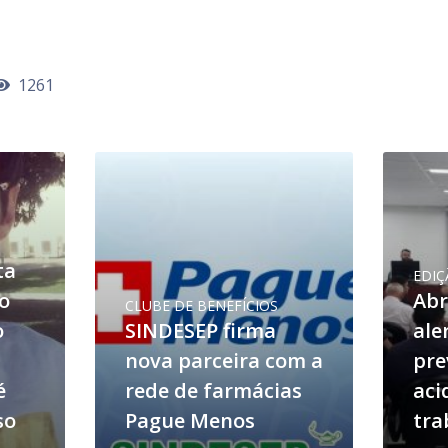
1261
ta
EDIÇ
o
Abr
CLUBE DE BENEFÍCIOS
o
SINDESEP firma
ale
nova parceira com a
pre
é
rede de farmácias
aci
so
Pague Menos
tra