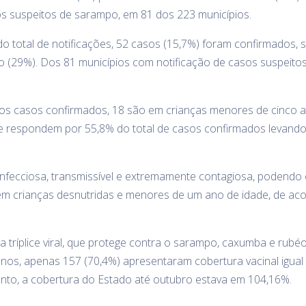
os suspeitos de sarampo, em 81 dos 223 municípios.
o total de notificações, 52 casos (15,7%) foram confirmados,
o (29%). Dos 81 municípios com notificação de casos suspeito
dos casos confirmados, 18 são em crianças menores de cinco 
ue respondem por 55,8% do total de casos confirmados levando
fecciosa, transmissível e extremamente contagiosa, podendo 
 em crianças desnutridas e menores de um ano de idade, de ac
a tríplice viral, que protege contra o sarampo, caxumba e rubé
nos, apenas 157 (70,4%) apresentaram cobertura vacinal igual
to, a cobertura do Estado até outubro estava em 104,16%.