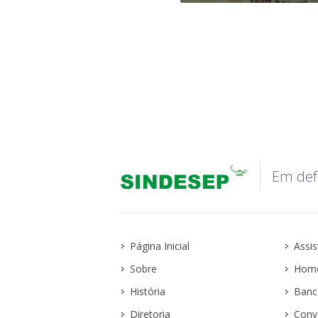
Em def
Página Inicial
Assis
Sobre
Homo
História
Banc
Diretoria
Conv