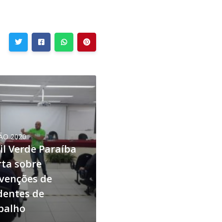
ÃO 2020
il Verde Paraíba
rta sobre
venções de
dentes de
balho