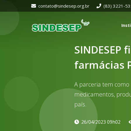
contato@sindesep.org.br
(83) 3221-5
Inst
SINDESEP f
farmácias
A parceria tem como 
medicamentos, produt
país.
26/04/2023 09h02