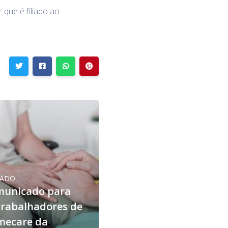
que é filiado ao
DADO
municado para
trabalhadores de
mecare da