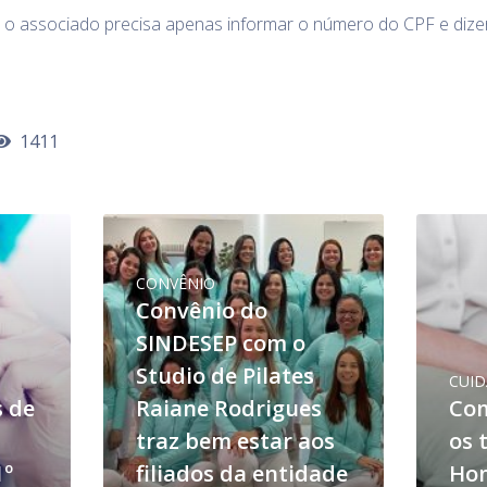
o associado precisa apenas informar o número do CPF e dizer 
1411
CONVÊNIO
Convênio do
SINDESEP com o
Studio de Pilates
CUI
s de
Raiane Rodrigues
Co
traz bem estar aos
os 
1º
filiados da entidade
Ho