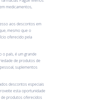
de farmácias Pague Menos.
s em medicamentos,
cesso aos descontos em
 que, mesmo que o
cio oferecido pela
o o país, é um grande
riedade de produtos de
 pessoal, suplementos
ados descontos especiais
roveite esta oportunidade
 de produtos oferecidos