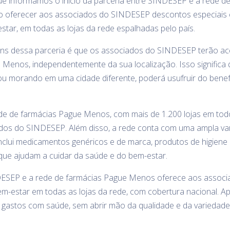
ue informamos o início da parceria entre SINDESEP e a rede 
vo oferecer aos associados do SINDESEP descontos especiai
tar, em todas as lojas da rede espalhadas pelo país.
ens dessa parceria é que os associados do SINDESEP terão a
 Menos, independentemente da sua localização. Isso significa
ou morando em uma cidade diferente, poderá usufruir do benefí
de de farmácias Pague Menos, com mais de 1.200 lojas em tod
iados do SINDESEP. Além disso, a rede conta com uma ampla va
nclui medicamentos genéricos e de marca, produtos de higiene
 que ajudam a cuidar da saúde e do bem-estar.
DESEP e a rede de farmácias Pague Menos oferece aos associ
-estar em todas as lojas da rede, com cobertura nacional. Ap
astos com saúde, sem abrir mão da qualidade e da variedade