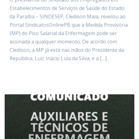
Estabelecimentos de Serviços de Saúde do Estado
da Paraíba – SINDESEP, Cledison Maia, revelou ao
Portal SindicatosOnlinePB que a Medida Provisória
(MP) do Piso Salarial da Enfermagem pode ser
assinada a qualquer momento. De acordo com
Cledison, a MP já está nas mãos do Presidente da
República, Luiz Inácio Lula da Silva, e a […]